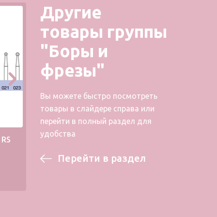
Другие
товары группы
"Боры и
фрезы"
Вы можете быстро посмотреть
товары в слайдере справа или
перейти в полный раздел для
удобства
1RS
Металлический бор 39RS
Мета
Перейти в раздел