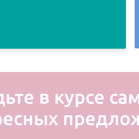
дьте в курсе са
ресных предло