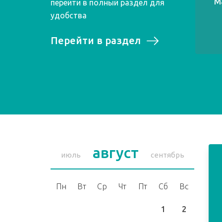
М
перейти в полный раздел для
удобства
Перейти в раздел
август
июль
сентябрь
Пн
Вт
Ср
Чт
Пт
Сб
Вс
1
2