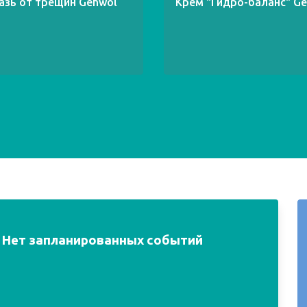
азь от трещин Gehwol
Крем "Гидро-баланс" G
Нет запланированных событий