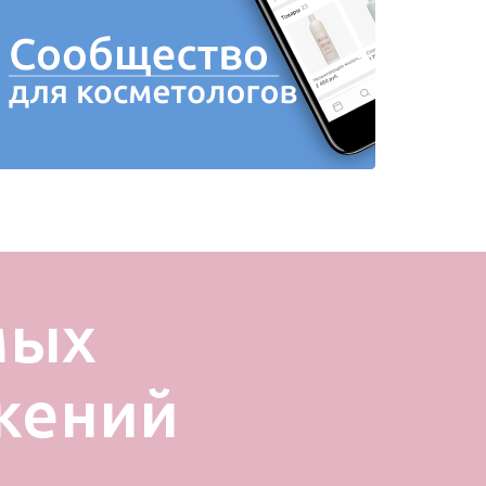
мых
жений