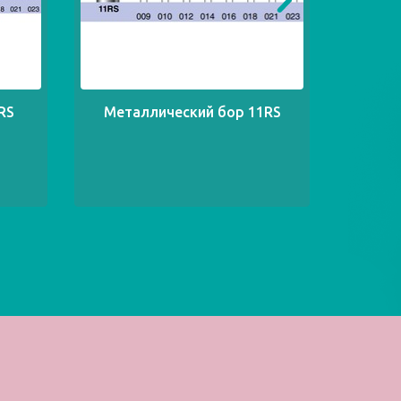
RS
Металлический бор 11RS
Мета