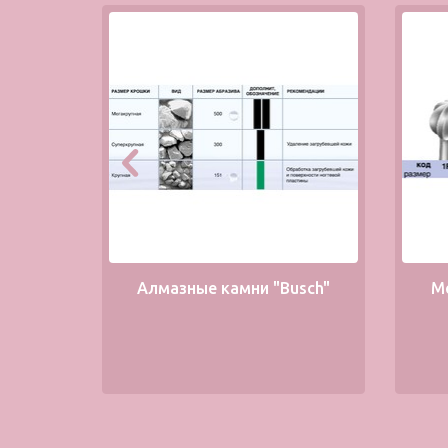
Алмазные камни "Busch"
М