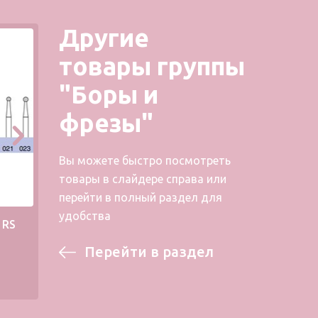
Другие
товары группы
"Боры и
фрезы"
Вы можете быстро посмотреть
товары в слайдере справа или
перейти в полный раздел для
удобства
1RS
Металлический бор 39RS
Мета
Перейти в раздел