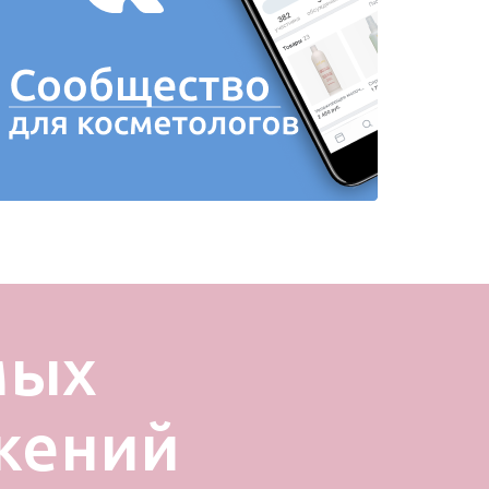
мых
жений