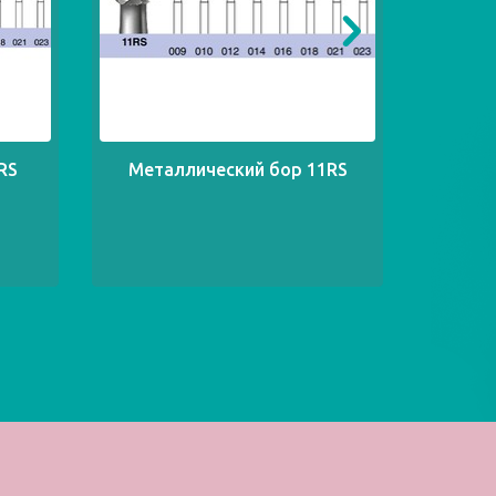
RS
Металлический бор 11RS
Мета