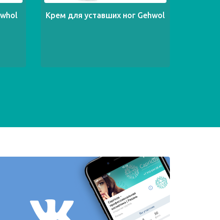
ewhol
Крем для уставших ног Gehwol
Заж