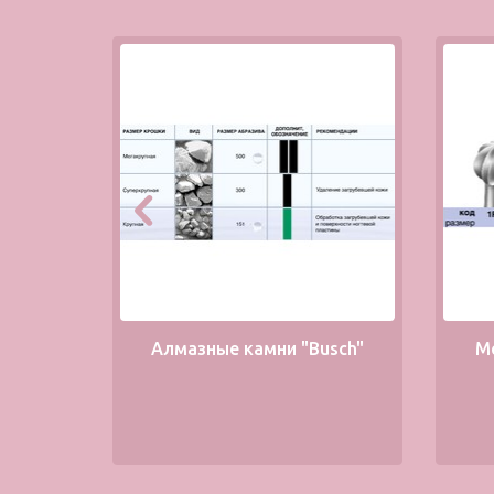
Алмазные камни "Busch"
М