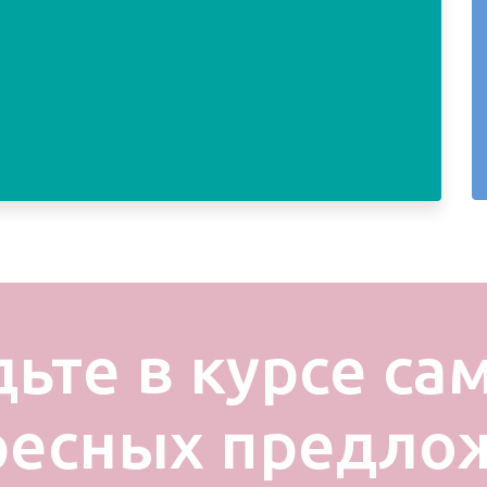
дьте в курсе са
ресных предло