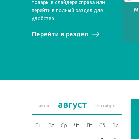
товары в слайдере справа или
М
перейти в полный раздел для
удобства
Перейти в раздел
август
июль
сентябрь
Пн
Вт
Ср
Чт
Пт
Сб
Вс