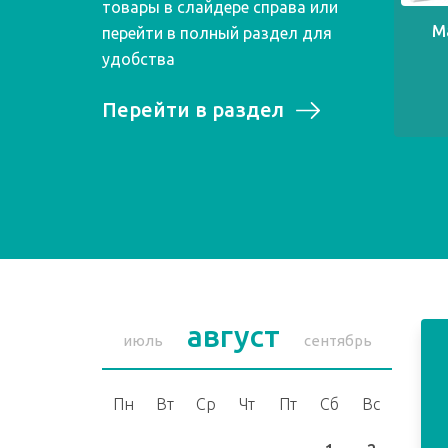
товары в слайдере справа или
М
перейти в полный раздел для
удобства
Перейти в раздел
август
июль
сентябрь
Пн
Вт
Ср
Чт
Пт
Сб
Вс