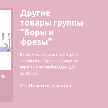
Другие
товары группы
"Боры и
фрезы"
Вы можете быстро посмотреть
товары в слайдере справа или
перейти в полный раздел для
удобства
1RS
Металлический бор 39RS
Мета
Перейти в раздел