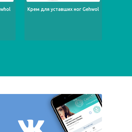
ewhol
Крем для уставших ног Gehwol
Заж