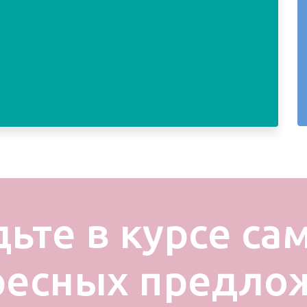
дьте в курсе са
ресных предло