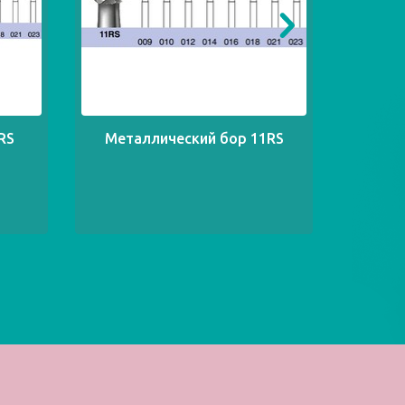
RS
Металлический бор 11RS
Мета