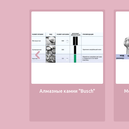
Алмазные камни "Busch"
М