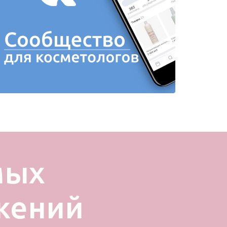
мых
жений