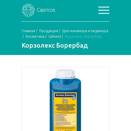
Главная
/
Продукция
/
Для маникюра и педикюра
/
Косметика
/
Gehwol
/
Корзолекс Борербад
Корзолекс Борербад