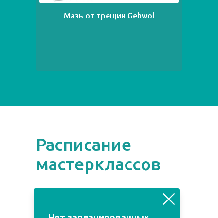
Мазь от трещин Gehwol
Расписание
мастерклассов
август
июль
сентябрь
Нет запланированных