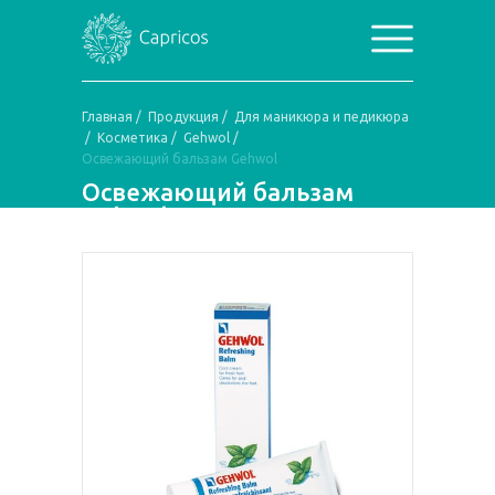
Главная
/
Продукция
/
Для маникюра и педикюра
/
Косметика
/
Gehwol
/
Освежающий бальзам Gehwol
Освежающий бальзам
Gehwol