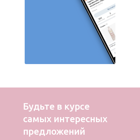
Будьте в курсе
самых
интересных
предложений