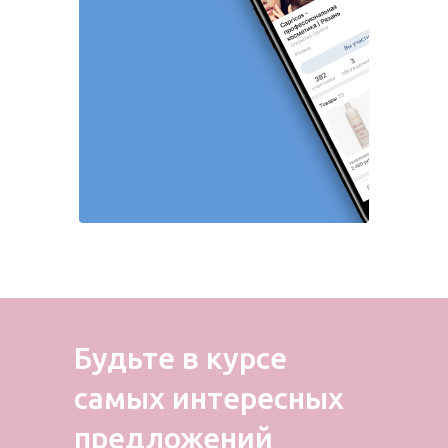
Будьте в курсе
самых
интересных
предложений