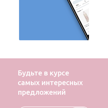
Будьте в курсе
самых
интересных
предложений