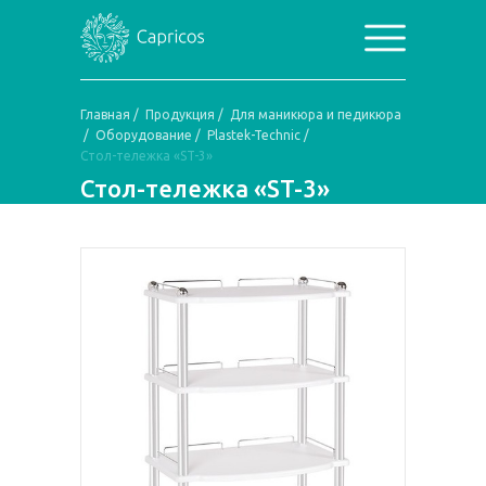
Главная
/
Продукция
/
Для маникюра и педикюра
/
Оборудование
/
Plastek-Technic
/
Стол-тележка «ST-3»
Стол-тележка «ST-3»