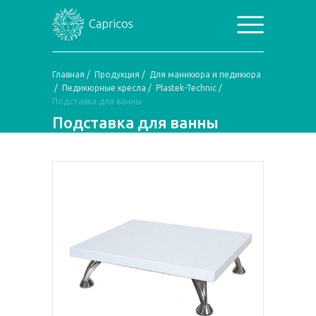
Главная
/
Продукция
/
Для маникюра и педикюра
/
Педикюрные кресла
/
Plastek-Technic
/
Подставка для ванны
Подставка для ванны