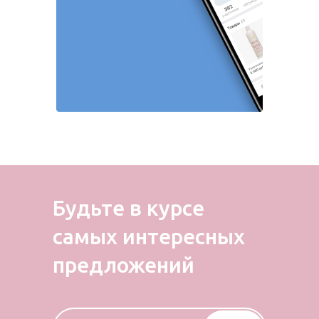
Будьте в курсе
самых
интересных
предложений