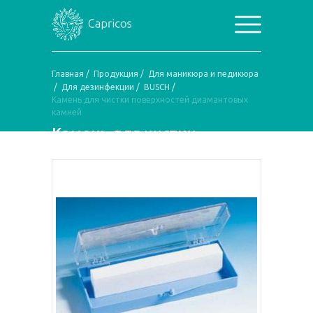
Главная
/
Продукция
/
Для маникюра и педикюра
/
Для дезинфекции
/
BUSCH
/
Камень для чистки поверхностей диамантовых
камней
Камень для чистки
поверхностей
диамантовых камней