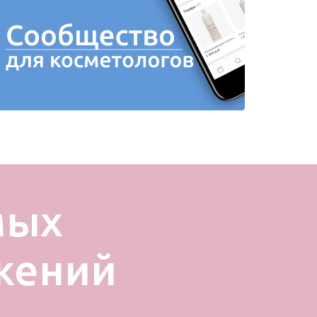
мых
жений