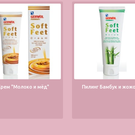
Крем "Молоко и мёд"
Пилинг Бамбук и жож