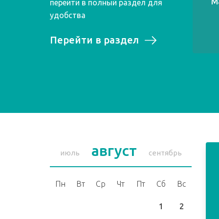
М
перейти в полный раздел для
удобства
Перейти в раздел
август
июль
сентябрь
Пн
Вт
Ср
Чт
Пт
Сб
Вс
1
2