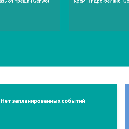
азь от трещин Gehwol
Крем "Гидро-баланс" G
Нет запланированных событий