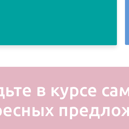
дьте в курсе са
ресных предло