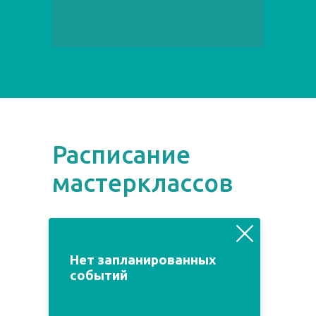
Расписание
мастерклассов
август
июль
сентябрь
Нет запланированных
событий
Пн
Вт
Ср
Чт
Пт
Сб
Вс
1
2