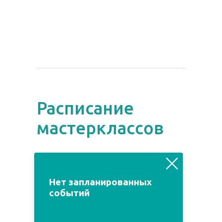
Расписание
мастерклассов
август
июль
сентябрь
Нет запланированных
событий
Пн
Вт
Ср
Чт
Пт
Сб
Вс
1
2