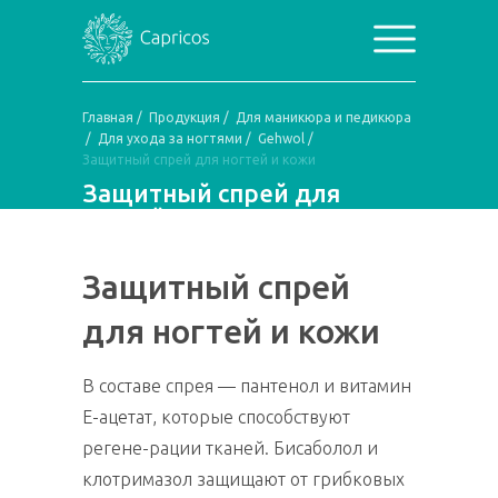
Главная
/
Продукция
/
Для маникюра и педикюра
/
Для ухода за ногтями
/
Gehwol
/
Защитный спрей для ногтей и кожи
Защитный спрей для
ногтей и кожи
Защитный спрей
для ногтей и кожи
В составе спрея — пантенол и витамин
E-ацетат, которые способствуют
регене-рации тканей. Бисаболол и
клотримазол защищают от грибковых