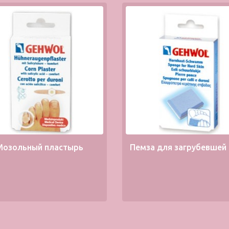
Мозольный пластырь
Пемза для загрубевшей