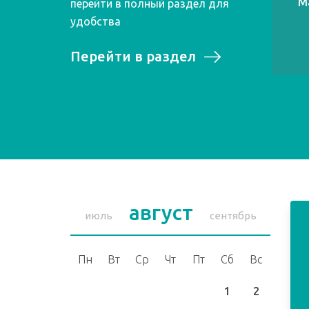
М
перейти в полный раздел для
удобства
Перейти в раздел
август
июль
сентябрь
Пн
Вт
Ср
Чт
Пт
Сб
Вс
1
2