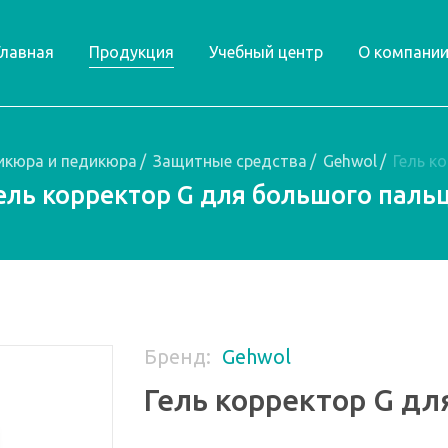
Главная
Продукция
Учебный центр
О компани
икюра и педикюра
/
Защитные средства
/
Gehwol
/
Гель к
ель корректор G для большого паль
Бренд:
Gehwol
Гель корректор G дл