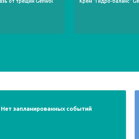
азь от трещин Gehwol
Крем "Гидро-баланс" G
Нет запланированных событий