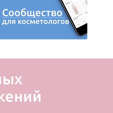
мых
жений