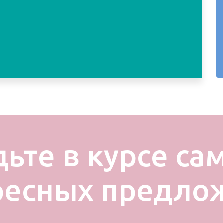
дьте в курсе са
ресных предло