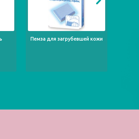
ь
Пемза для загрубевшей кожи
Кол