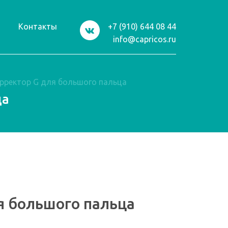
и
Контакты
+7 (910) 644 08 44
info@capricos.ru
орректор G для большого пальца
ца
я большого пальца