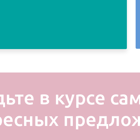
дьте в курсе са
ресных предло