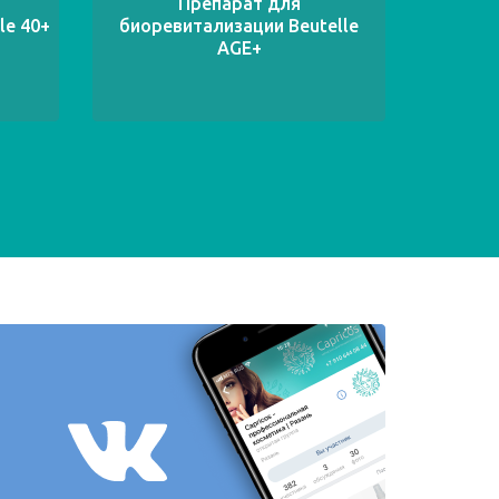
Препарат для
Фил
le 40+
биоревитализации Beutelle
AGE+