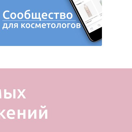
мых
жений