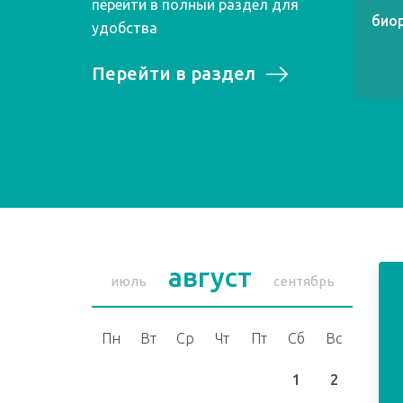
перейти в полный раздел для
биор
удобства
Перейти в раздел
август
июль
сентябрь
Пн
Вт
Ср
Чт
Пт
Сб
Вс
1
2