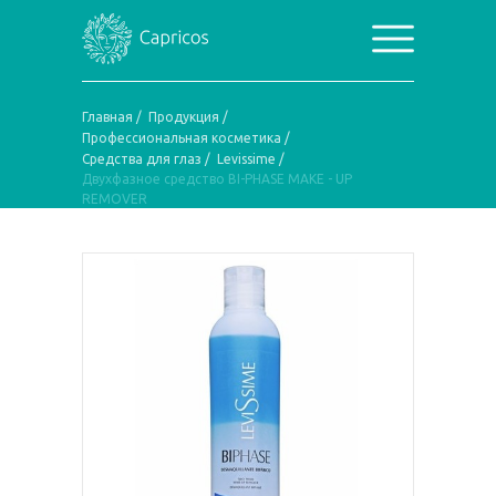
Главная
/
Продукция
/
Профессиональная косметика
/
Средства для глаз
/
Levissime
/
Двухфазное средство BI-PHASE MAKE - UP
REMOVER
Двухфазное средство BI-
PHASE MAKE - UP REMOVER