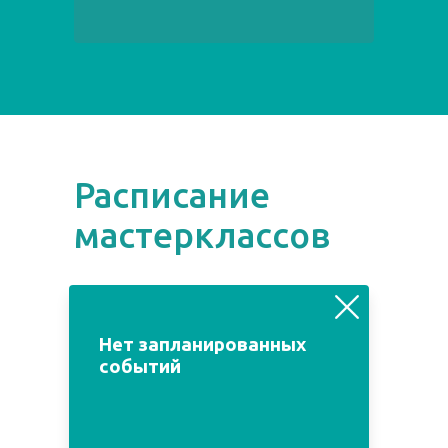
Расписание
мастерклассов
август
июль
сентябрь
Нет запланированных
событий
Пн
Вт
Ср
Чт
Пт
Сб
Вс
1
2