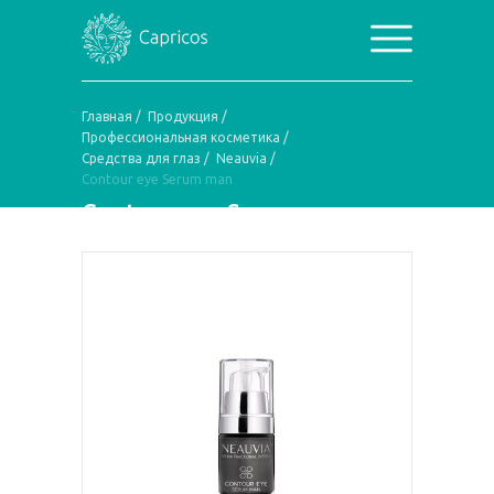
Главная
/
Продукция
/
Профессиональная косметика
/
Средства для глаз
/
Neauvia
/
Contour eye Serum man
Contour eye Serum man