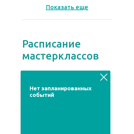
Показать еще
Расписание
мастерклассов
август
июль
сентябрь
Нет запланированных
событий
Пн
Вт
Ср
Чт
Пт
Сб
Вс
1
2
3
4
5
6
7
8
9
10
11
12
13
14
15
16