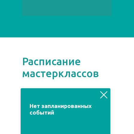
Расписание
мастерклассов
август
июль
сентябрь
Нет запланированных
событий
Пн
Вт
Ср
Чт
Пт
Сб
Вс
1
2