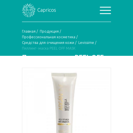
Главная
/
Продукция
/
Профессиональная косметика
/
Средства для очищения кожи
/
Levissime
/
Пиллинг- маска PEEL OFF MASK
Пиллинг- маска PEEL OFF
MASK