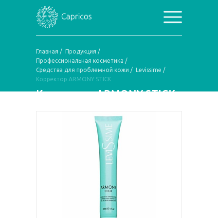
Главная
/
Продукция
/
Профессиональная косметика
/
Средства для проблемной кожи
/
Levissime
/
Корректор ARMONY STICK
Корректор ARMONY STICK