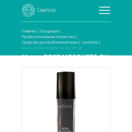
Главная
/
Продукция
/
Профессиональная косметика
/
Средства для проблемной кожи
/
Levissime
/
Масло ROSE MOSQUETA OIL SPF 25
Масло ROSE MOSQUETA OIL
SPF 25