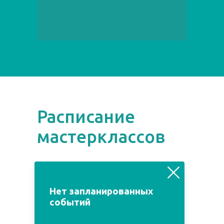
Расписание
мастерклассов
август
июль
сентябрь
Нет запланированных
событий
Пн
Вт
Ср
Чт
Пт
Сб
Вс