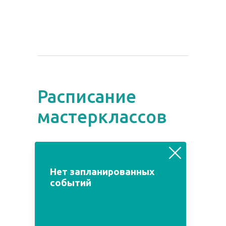
Расписание
мастерклассов
август
июль
сентябрь
Нет запланированных
событий
Пн
Вт
Ср
Чт
Пт
Сб
Вс
1
2
3
4
5
6
7
8
9