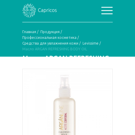
Главная
/
Продукция
/
Профессиональная косметика
/
Средства для увлажнения кожи
/
Levissime
/
Масло ARGAN REFRESHING BODY OIL
Масло ARGAN REFRESHING
BODY OIL