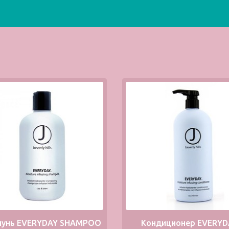
унь EVERYDAY SHAMPOO
Кондиционер EVERYD