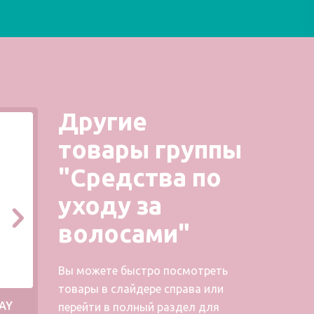
Другие
товары группы
"Средства по
уходу за
волосами"
Вы можете быстро посмотреть
товары в слайдере справа или
AY
Шампунь FRAGILE SHAMPOO
Ко
перейти в полный раздел для