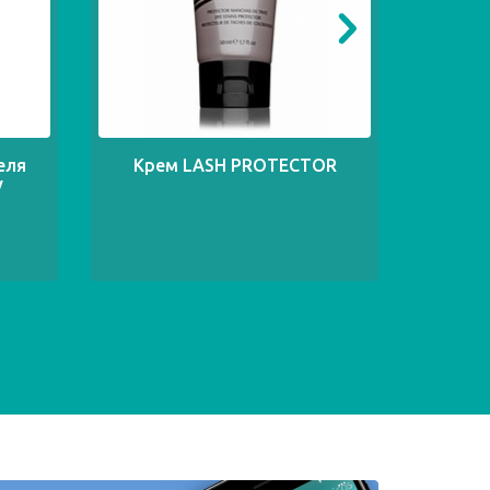
еля
Крем LASH PROTECTOR
Маска
V