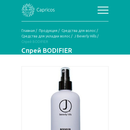
Главная
/
Продукция
/
Средства для волос
/
Средства для укладки волос
/
J Beverly Hills
/
Спрей BODIFIER
Спрей BODIFIER