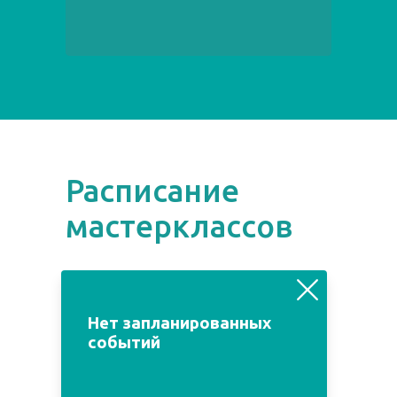
Расписание
мастерклассов
август
июль
сентябрь
Нет запланированных
событий
Пн
Вт
Ср
Чт
Пт
Сб
Вс
1
2